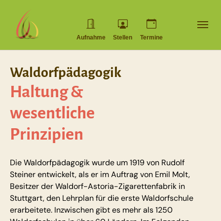
Skip to main navigation
Skip to main content
Skip to page footer
Aufnahme
Stellen
Termine
Waldorfpädagogik
Haltung &
wesentliche
Prinzipien
Die Waldorfpädagogik wurde um 1919 von Rudolf
Steiner entwickelt, als er im Auftrag von Emil Molt,
Besitzer der Waldorf-Astoria-Zigarettenfabrik in
Stuttgart, den Lehrplan für die erste Waldorfschule
erarbeitete. Inzwischen gibt es mehr als 1250